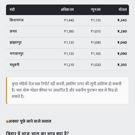
मंडी
अधिकतम
न्यूनतम
मॉडल
किशनगंज
₹1,440
₹1,135
₹1,345
छपरा
₹1,395
₹1,015
₹1,280
झंझारपुर
₹1,135
₹1,090
₹1,040
भगवानपुर
₹1,135
₹1,105
₹1,090
मधुबनी
₹1,210
₹1,020
₹1,305
कुछ मंडियाँ रोज़ भाव रिपोर्ट नहीं करतीं, इसलिए ऊपर की सूची आंशिक हो सकती
है। भाव थोक मॉडल क़ीमत पर आधारित हैं और स्थानीय फुटकर भाव से भिन्न हो
सकते हैं।
अक्सर पूछे जाने वाले सवाल
बिहार में आज आलू का भाव क्या है?