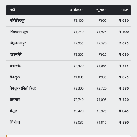
मंडी
अधिकतम
न्यूनतम
मॉडल
गौरीबिदनूर
₹2,160
₹905
₹1,630
चिक्कमगलूरु
₹1,740
₹1,925
₹1,700
डोड्डबल्लापुर
₹2,955
₹2,370
₹2,625
दावणगेरे
₹2,365
₹925
₹1,080
बंगारपेट
₹2,420
₹1,065
₹1,375
बेंगलुरु
₹1,805
₹935
₹1,625
बेंगलुरु (बिन्नी मिल)
₹3,300
₹2,720
₹3,580
बेलगाम
₹2,740
₹1,095
₹2,720
मैसूरु
₹3,420
₹3,925
₹4,045
शिमोगा
₹2,085
₹1,815
₹1,890