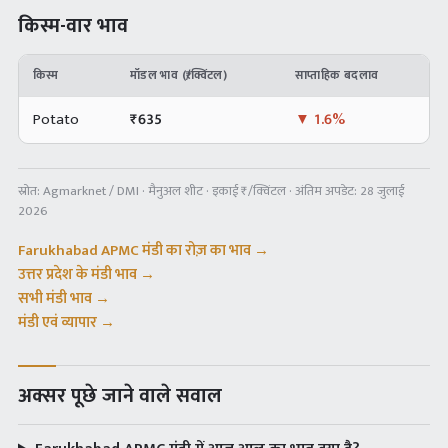
किस्म-वार भाव
किस्म
मॉडल भाव (₹/क्विंटल)
साप्ताहिक बदलाव
Potato
₹
635
▼
1.6%
स्रोत:
Agmarknet / DMI · मैनुअल शीट
· इकाई ₹/क्विंटल · अंतिम अपडेट:
28 जुलाई
2026
Farukhabad APMC
मंडी का रोज़ का भाव →
उत्तर प्रदेश
के मंडी भाव →
सभी मंडी भाव →
मंडी एवं व्यापार →
अक्सर पूछे जाने वाले सवाल