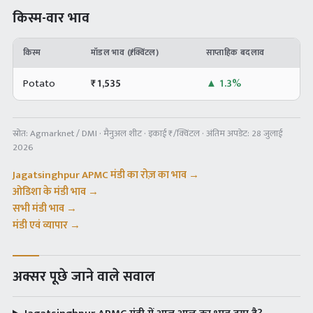
किस्म-वार भाव
किस्म
मॉडल भाव (₹/क्विंटल)
साप्ताहिक बदलाव
Potato
₹
1,535
▲
1.3%
स्रोत:
Agmarknet / DMI · मैनुअल शीट
· इकाई ₹/क्विंटल · अंतिम अपडेट:
28 जुलाई
2026
Jagatsinghpur APMC
मंडी का रोज़ का भाव →
ओडिशा
के मंडी भाव →
सभी मंडी भाव →
मंडी एवं व्यापार →
अक्सर पूछे जाने वाले सवाल