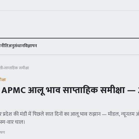
ण
नीति
अनुसंधान
विज्ञापन
डी
›
साप्ताहिक समीक्षा
क्षा
h APMC
आलू भाव साप्ताहिक समीक्षा —
तर प्रदेश
की मंडी में पिछले सात दिनों का आलू भाव रुझान — मॉडल, न्यूनत
स्म-वार चाल।
लेषण