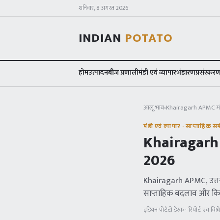
शनिवार, 8 अगस्त 2026
INDIAN
POTATO
होम
उत्पादन
बीज प्रणाली
मंडी एवं व्यापार
भंडारण
प्रसंस्कर
आलू भाव
›
Khairagarh APMC
मं
मंडी एवं व्यापार · साप्ताहिक समी
Khairagar
2026
Khairagarh APMC
, उत्
साप्ताहिक बदलाव और कि
इंडियन पोटैटो डेस्क · रिपोर्ट एवं विश्