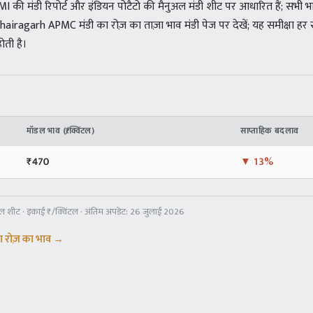
की मंडी रिपोर्ट और इंडियन पोटैटो की मैनुअल मंडी शीट पर आधारित हैं; सभी भाव ₹/
airagarh APMC मंडी का रोज़ का ताज़ा भाव मंडी पेज पर देखें; यह समीक्षा हर
ोती है।
मॉडल भाव (₹/क्विंटल)
साप्ताहिक बदलाव
₹
470
▼
13%
अल शीट
· इकाई ₹/क्विंटल · अंतिम अपडेट:
26 जुलाई 2026
ा रोज़ का भाव →