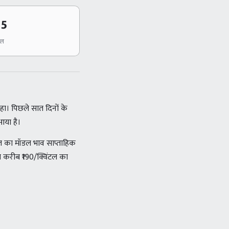
55
टल
ा। पिछले सात दिनों के
आया है।
ज का मॉडल भाव साप्ताहिक
ीच करीब ₹190/क्विंटल का