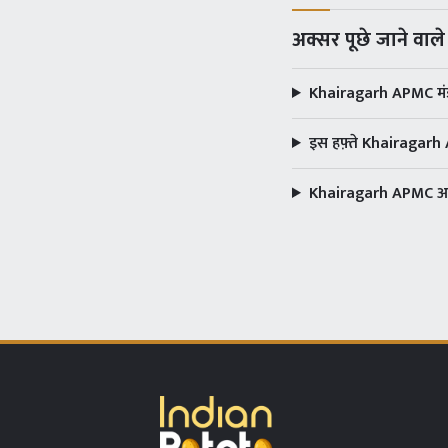
अक्सर पूछे जाने वाल
Khairagarh APMC मंडी
इस हफ़्ते Khairagarh 
Khairagarh APMC आलू 