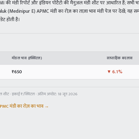
की मंडी रिपोर्ट और इंडियन पोटैटो की मैनुअल मंडी शीट पर आधारित हैं; सभी भाव ₹/
k (Medinipur E) APMC मंडी का रोज़ का ताज़ा भाव मंडी पेज पर देखें; यह समी
ट होती है।
मॉडल भाव (₹/क्विंटल)
साप्ताहिक बदलाव
₹
650
▼
6.1%
अल शीट
· इकाई ₹/क्विंटल · अंतिम अपडेट:
18 जून 2026
APMC
मंडी का रोज़ का भाव →