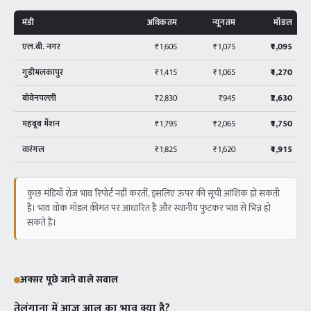
मंडी
अधिकतम
न्यूनतम
मॉडल
एल.बी. नगर
₹1,605
₹1,075
₹1,095
गुडीमलकापुर
₹1,415
₹1,065
₹1,270
बोवेनपल्ली
₹2,830
₹945
₹2,630
महबूब मैंशन
₹1,795
₹2,065
₹1,750
वारंगल
₹1,825
₹1,620
₹1,915
कुछ मंडियाँ रोज़ भाव रिपोर्ट नहीं करतीं, इसलिए ऊपर की सूची आंशिक हो सकती
है। भाव थोक मॉडल क़ीमत पर आधारित हैं और स्थानीय फुटकर भाव से भिन्न हो
सकते हैं।
अक्सर पूछे जाने वाले सवाल
तेलंगाना में आज आलू का भाव क्या है?